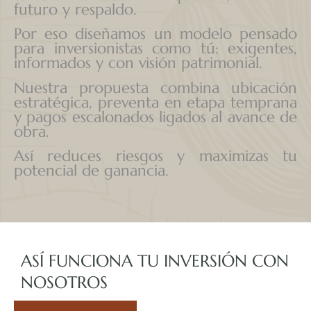
futuro y respaldo.
Por eso diseñamos un modelo pensado
para inversionistas como tú: exigentes,
informados y con visión patrimonial.
Nuestra propuesta combina ubicación
estratégica, preventa en etapa temprana
y pagos escalonados ligados al avance de
obra.
Así reduces riesgos y maximizas tu
potencial de ganancia.
ASÍ FUNCIONA TU INVERSIÓN CON
NOSOTROS