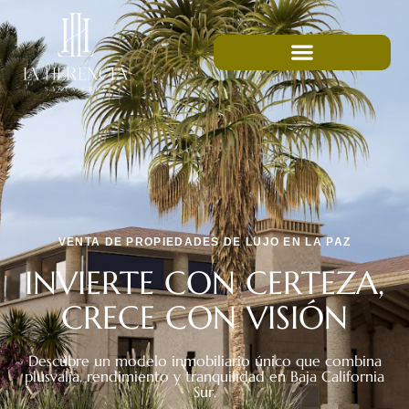
VENTA DE PROPIEDADES DE LUJO EN LA PAZ
INVIERTE CON CERTEZA,
CRECE CON VISIÓN
Descubre un modelo inmobiliario único que combina
plusvalía, rendimiento y tranquilidad en Baja California
Sur.