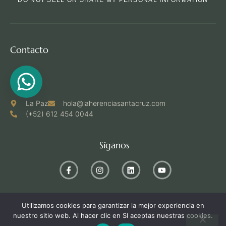
DO NOT SELL OR SHARE MY PERSONAL INFORMATION
Contacto
La Paz
hola@laherenciasantacruz.com
(+52) 612 454 0044
Síganos
Utilizamos cookies para garantizar la mejor experiencia en
Copyright © 2026 La Herencia Santa Cruz.
Diseñado con
nuestro sitio web. Al hacer clic en SI aceptas nuestras cookies.
por
MA SIERRA - ESPECIALISTAS - MÉXICO